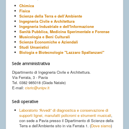
Contatti
Chimica
Fisica
Scienze della Terra e dell’Ambiente
Ingegneria Civile e Architettura
Ingegneria Industriale e dell'Informazione
Sanità Pubblica, Medicina Sperimentale e Forense
Musicologia e Beni Culturali
Scienze Economiche e Aziendali
Studi Umanistici
Biologia e Biotecnologie "Lazzaro Spallanzani"
Sede amministrativa
Dipartimento di Ingegneria Civile e Architettura.
Via Ferrata, 3 - Pavia
Tel. 0382 985018 (Giada Natale)
E-mail:
cisric@unipv.it
Sedi operative
Laboratorio “Arvedi” di diagnostica e conservazione di
supporti lignei, manufatti policromi e strumenti musicali
,
con sede a Pavia presso il Dipartimento di Scienze della
Terra e dell’Ambiente sito in via Ferrata 1. (
Dove siamo
)