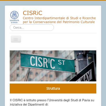
Cerca...
Home
Centro
Laboratori
Servizi
Gallery
Struttura
Centro Trasparente
News
Il CISRiC è istituito presso l’Università degli Studi di Pavia su
iniziativa dei Dipartimenti di: