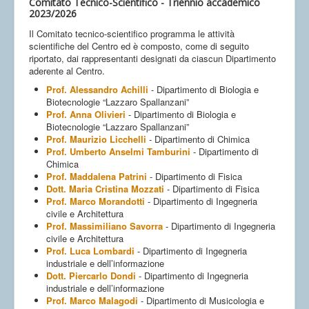
Comitato Tecnico-Scientifico - Triennio accademico
2023/2026
Il Comitato tecnico-scientifico programma le attività
scientifiche del Centro ed è composto, come di seguito
riportato, dai rappresentanti designati da ciascun Dipartimento
aderente al Centro.
Prof. Alessandro Achilli
- Dipartimento di Biologia e
Biotecnologie “Lazzaro Spallanzani”
Prof. Anna Olivieri
- Dipartimento di Biologia e
Biotecnologie “Lazzaro Spallanzani”
Prof. Maurizio Licchelli
- Dipartimento di Chimica
Prof. Umberto Anselmi Tamburini
- Dipartimento di
Chimica
Prof. Maddalena Patrini
- Dipartimento di Fisica
Dott. Maria Cristina Mozzati
- Dipartimento di Fisica
Prof. Marco Morandotti
- Dipartimento di Ingegneria
civile e Architettura
Prof. Massimiliano Savorra
- Dipartimento di Ingegneria
civile e Architettura
Prof. Luca Lombardi
- Dipartimento di Ingegneria
industriale e dell’informazione
Dott. Piercarlo Dondi
- Dipartimento di Ingegneria
industriale e dell’informazione
Prof. Marco Malagodi
- Dipartimento di Musicologia e